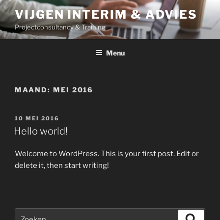
Ga
VIJGEN INTERIM & ADVIES
naar
Projectconsultancy & Training
de
inhoud
Menu
MAAND:
MEI 2016
GEPLAATST
10 MEI 2016
OP
Hello world!
Welcome to WordPress. This is your first post. Edit or
delete it, then start writing!
Zoeken
Zoeke