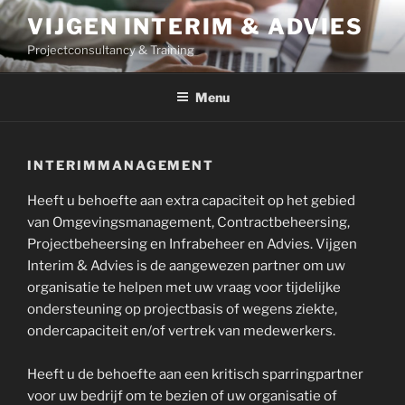
Ga
VIJGEN INTERIM & ADVIES
naar
Projectconsultancy & Training
de
inhoud
Menu
INTERIMMANAGEMENT
Heeft u behoefte aan extra capaciteit op het gebied
van Omgevingsmanagement, Contractbeheersing,
Projectbeheersing en Infrabeheer en Advies. Vijgen
Interim & Advies is de aangewezen partner om uw
organisatie te helpen met uw vraag voor tijdelijke
ondersteuning op projectbasis of wegens ziekte,
ondercapaciteit en/of vertrek van medewerkers.
Heeft u de behoefte aan een kritisch sparringpartner
voor uw bedrijf om te bezien of uw organisatie of